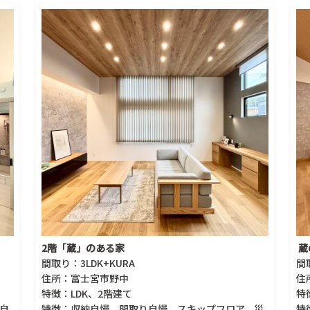
2階「蔵」のある家
蔵
間取り：3LDK+KURA
間
住所：富士宮市野中
住
特徴：LDK、2階建て
特
自
特徴：収納自慢、間取り自慢、スキップフロア、災
特