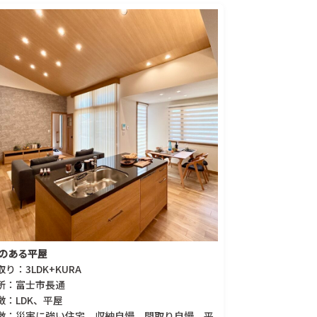
のある平屋
取り：3LDK+KURA
所：富士市長通
徴：LDK、平屋
徴：災害に強い住宅、収納自慢、間取り自慢、平