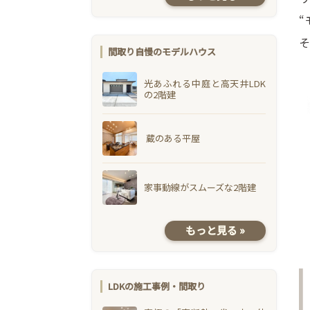
“
そ
間取り自慢のモデルハウス
光あふれる中庭と高天井LDK
の2階建
蔵のある平屋
家事動線がスムーズな2階建
もっと見る »
LDKの施工事例・間取り