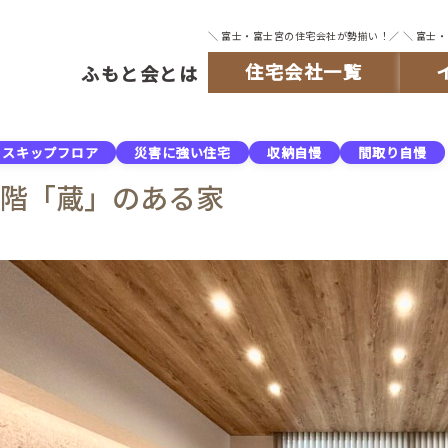
＼ 富士・富士宮の住宅会社が勢揃い！／
＼ 富士
住宅会社一覧
ふもと会とは
スキップフロア
災害に強い住宅
収納自慢
間取り自慢
2階「蔵」のある家