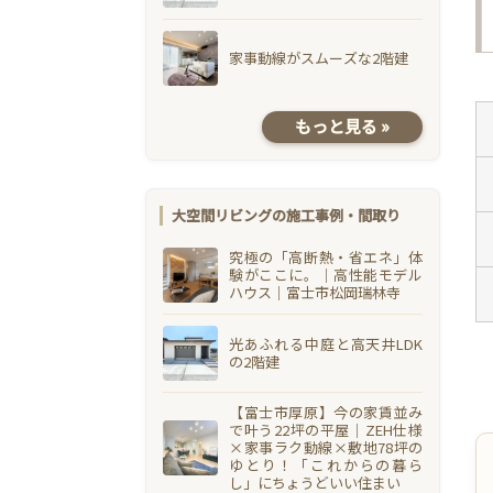
家事動線がスムーズな2階建
もっと見る »
大空間リビングの施工事例・間取り
究極の「高断熱・省エネ」体
験がここに。｜高性能モデル
ハウス｜富士市松岡瑞林寺
光あふれる中庭と高天井LDK
の2階建
【富士市厚原】今の家賃並み
で叶う22坪の平屋｜ZEH仕様
×家事ラク動線×敷地78坪の
ゆとり！「これからの暮ら
し」にちょうどいい住まい