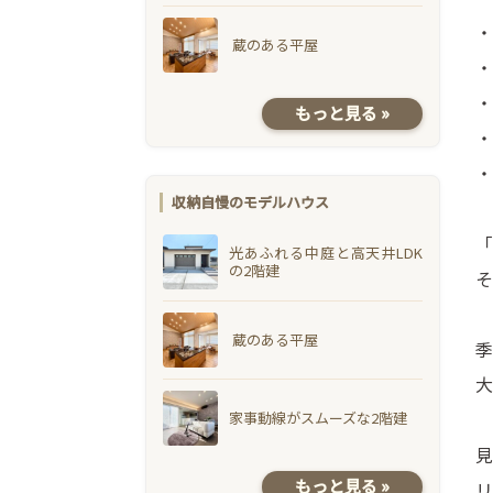
・
蔵のある平屋
・
・
もっと見る »
・
・
収納自慢のモデルハウス
「
光あふれる中庭と高天井LDK
の2階建
そ
蔵のある平屋
季
大
家事動線がスムーズな2階建
見
もっと見る »
リ