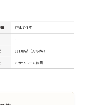
種類
戸建て住宅
-
積
111.89㎡（33.84坪）
社
ミサワホーム静岡