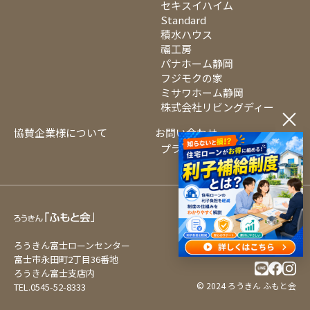
セキスイハイム
Standard
積水ハウス
福工房
パナホーム静岡
フジモクの家
ミサワホーム静岡
株式会社リビングディー
×
協賛企業様について
お問い合わせ
プライバシーポリシー
ろうきん富士ローンセンター
富士市永田町2丁目36番地
ろうきん富士支店内
© 2024 ろうきん ふもと会
TEL.0545-52-8333