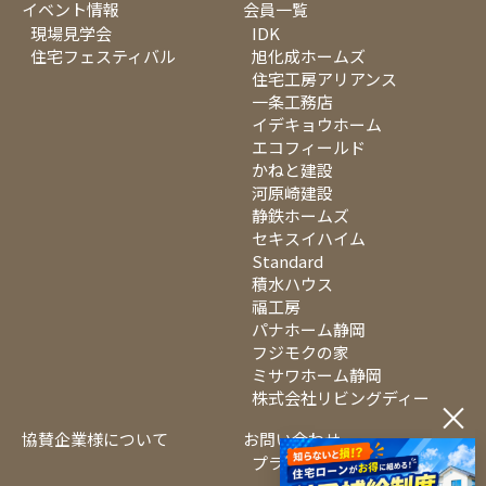
イベント情報
会員一覧
現場見学会
IDK
住宅フェスティバル
旭化成ホームズ
住宅工房アリアンス
一条工務店
イデキョウホーム
エコフィールド
かねと建設
河原崎建設
静鉄ホームズ
セキスイハイム
Standard
積水ハウス
福工房
パナホーム静岡
フジモクの家
ミサワホーム静岡
株式会社リビングディー
×
協賛企業様について
お問い合わせ
プライバシーポリシー