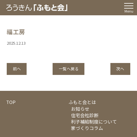
Menu
福工房
2025.12.13
前へ
一覧へ戻る
次へ
TOP
ふもと会とは
お知らせ
住宅会社診断
利子補給制度について
家づくりコラム