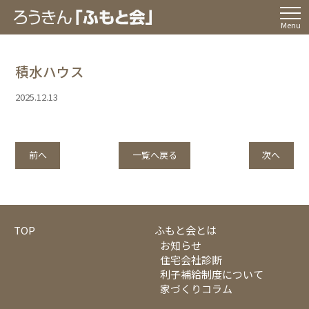
Menu
積水ハウス
2025.12.13
前へ
一覧へ戻る
次へ
TOP
ふもと会とは
お知らせ
住宅会社診断
利子補給制度について
家づくりコラム