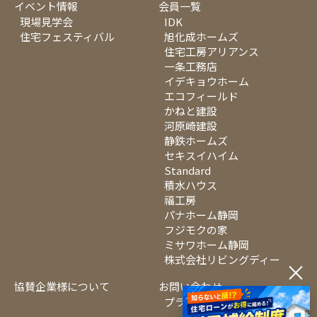
イベント情報
会員一覧
現場見学会
IDK
住宅フェスティバル
旭化成ホームズ
住宅工房アリアンス
一条工務店
イデキョウホーム
エコフィールド
かねと建設
河原崎建設
静鉄ホームズ
セキスイハイム
Standard
積水ハウス
福工房
パナホーム静岡
フジモクの家
ミサワホーム静岡
株式会社リビングディー
×
協賛企業様について
お問い合わせ
プライバシーポリシー