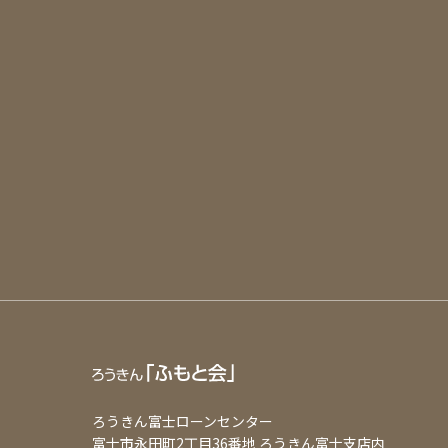
ろうきん富士ローンセンター
富士市永田町2丁目36番地
ろうきん富士支店内