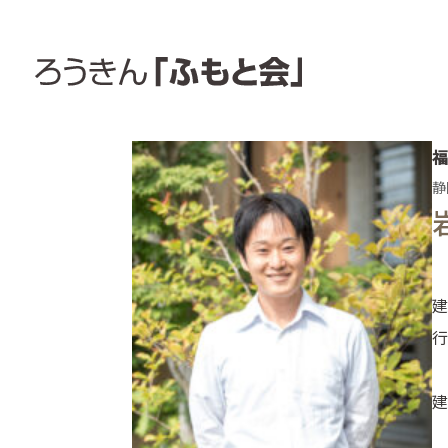
福
静
建
行
建