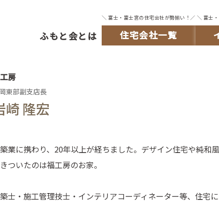
＼ 富士・富士宮の住宅会社が勢揃い！／
＼ 富士
住宅会社一覧
ふもと会とは
工房
岡東部副支店長
岩崎 隆宏
築業に携わり、20年以上が経ちました。デザイン住宅や純和
きついたのは福工房のお家。
築士・施工管理技士・インテリアコーディネーター等、住宅に