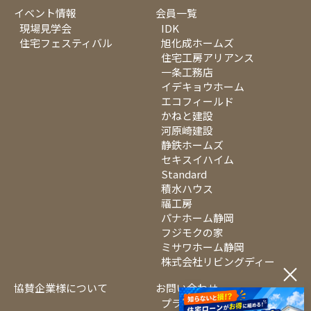
イベント情報
会員一覧
現場見学会
IDK
住宅フェスティバル
旭化成ホームズ
住宅工房アリアンス
一条工務店
イデキョウホーム
エコフィールド
かねと建設
河原崎建設
静鉄ホームズ
セキスイハイム
Standard
積水ハウス
福工房
パナホーム静岡
フジモクの家
ミサワホーム静岡
株式会社リビングディー
×
協賛企業様について
お問い合わせ
プライバシーポリシー