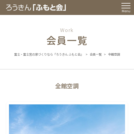
Menu
Work
会員一覧
富士・富士宮の家づくりなら『ろうきん ふもと会』
>
会員一覧
>
全館空調
全館空調