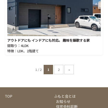
アウトドアにも インドアにも対応。 趣味を謳歌する家
間取り：4LDK
特徴：LDK、2階建て
1 / 2
1
2
»
TOP
ふもと会とは
お知らせ
住宅会社診断