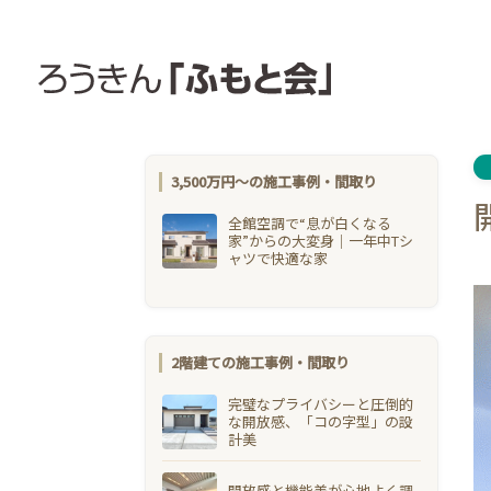
3,500万円〜の施工事例・間取り
全館空調で“息が白くなる
家”からの大変身｜一年中Tシ
ャツで快適な家
2階建ての施工事例・間取り
完璧なプライバシーと圧倒的
な開放感、「コの字型」の設
計美
開放感と機能美が心地よく調