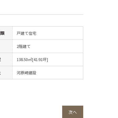
種類
戸建て住宅
2階建て
積
138.50㎡[41.91坪]
社
河原崎建設
次へ