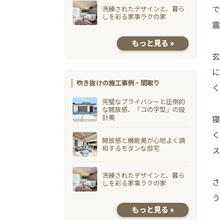
で
洗練されたデザインと、暮ら
しを彩る家事ラクの家
震
もっと見る »
玄
に
吹き抜けの施工事例・間取り
く
完璧なプライバシーと圧倒的
な開放感、「コの字型」の設
計美
寝
く
開放感と機能美が心地よく調
和するモダンな邸宅
ス
洗練されたデザインと、暮ら
さ
しを彩る家事ラクの家
う
もっと見る »