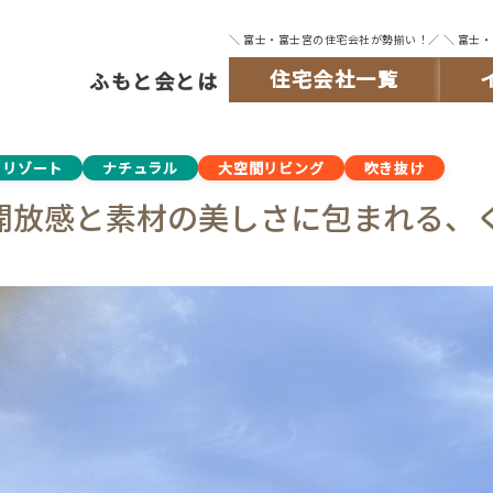
＼ 富士・富士宮の住宅会社が勢揃い！／
＼ 富士
住宅会社一覧
ふもと会とは
リゾート
ナチュラル
大空間リビング
吹き抜け
開放感と素材の美しさに包まれる、