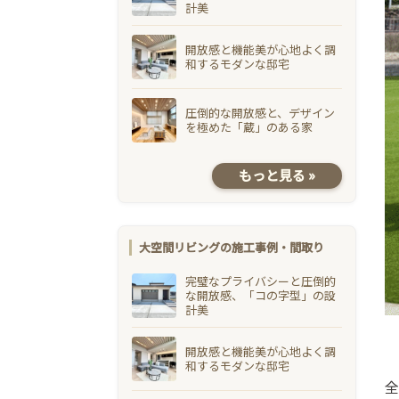
計美
開放感と機能美が心地よく調
和するモダンな邸宅
圧倒的な開放感と、デザイン
を極めた「蔵」のある家
もっと見る »
大空間リビングの施工事例・間取り
完璧なプライバシーと圧倒的
な開放感、「コの字型」の設
計美
開放感と機能美が心地よく調
和するモダンな邸宅
全