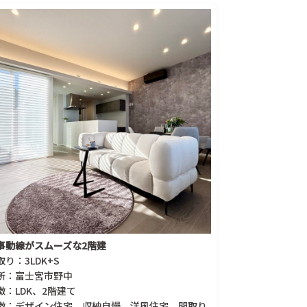
事動線がスムーズな2階建
取り：3LDK+S
所：富士宮市野中
徴：LDK、2階建て
徴：デザイン住宅、収納自慢、洋風住宅、間取り