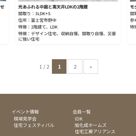
せ
光あふれる中庭と高天井LDKの2階建
モ
間取り：3LDK+S
間
住所：富士宮市野中
参
特徴：2階建て、LDK
特
特徴：デザイン住宅、収納自慢、間取り自慢、災害
に強い住宅
1 / 2
1
2
»
イベント情報
会員一覧
現場見学会
IDK
住宅フェスティバル
旭化成ホームズ
住宅工房アリアンス