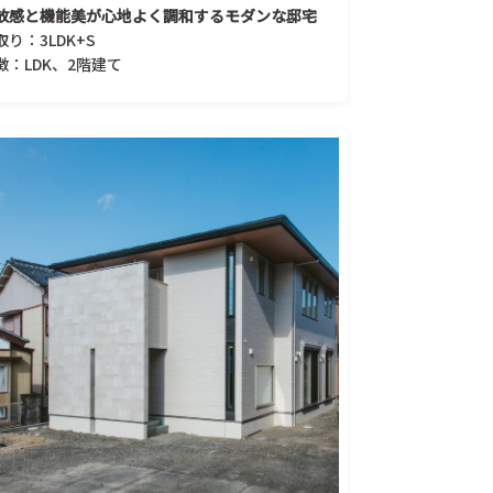
放感と機能美が心地よく調和するモダンな邸宅
取り：3LDK+S
徴：LDK、2階建て