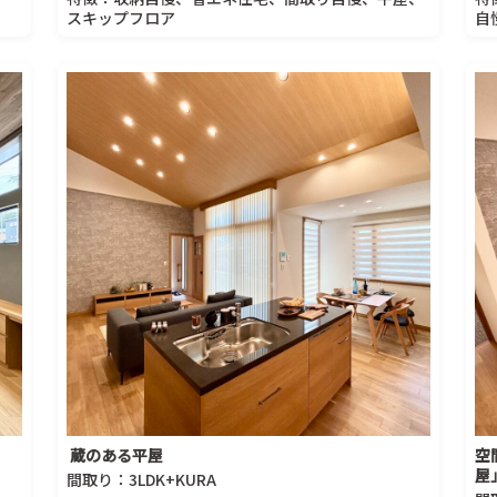
スキップフロア
自
蔵のある平屋
空
屋
間取り：3LDK+KURA