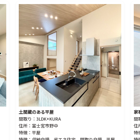
土間蔵のある平屋
家
間取り：3LDK+KURA
間
住所：富士宮市野中
住
特徴：平屋
特
特徴：収納自慢、省エネ住宅、間取り自慢、平屋、
特