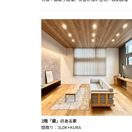
2階「蔵」のある家
間取り：3LDK+KURA