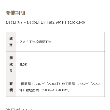
開催期間
8月 3日 (月) ～ 8月 30日 (日)
【完全予約制】10:00~19:00
構
２×４工法枠組壁工法
造
間
取
3LDK
り
面
1階面積｜72.87㎡（22.00坪）施工面積｜74.52㎡（22.50
積
坪）敷地面積｜258.45㎡（78.18坪）