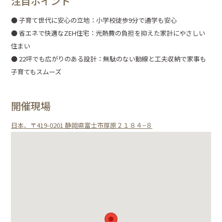
注目ポイント
● 子育て世代に安心の立地：小学校徒歩9分で通学も安心
● 省エネで快適なZEH住宅：光熱費の負担を抑えた家計にやさしい
住まい
● 22坪でも広がりのある設計：無駄のない動線と工夫収納で家事も
子育てもスムーズ
開催現場
日本、〒419-0201 静岡県富士市厚原２１８４−８