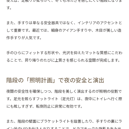
使えば、足触りが柔らかく、冬でも冷たさを感じにくい階段になりま
す。
また、手すりは単なる安全器具ではなく、インテリアのアクセントと
して重要です。最近では、細身のアイアン手すりや、木目が美しい造
作手すりが人気です。
手のひらにフィットする形状や、光沢を抑えたマットな質感にこだわ
ることで、昇り降りのたびに上質さを感じられる空間が完成します。
階段の「照明計画」で夜の安全と演出
夜間の安全性を確保しつつ、階段を美しく演出するのが照明の役割で
す。足元を照らすフットライト（足元灯）は、夜中にトイレへ行く際
にも眩しすぎず、転倒防止に非常に有効です。
また、階段の壁面にブラケットライトを設置したり、手すりの裏にラ
イン状のLEDを仕込んだりすることで、ドラマチックな陰影を生み出