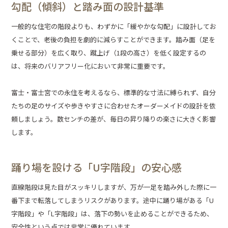
勾配（傾斜）と踏み面の設計基準
一般的な住宅の階段よりも、わずかに「緩やかな勾配」に設計してお
くことで、老後の負担を劇的に減らすことができます。踏み面（足を
乗せる部分）を広く取り、蹴上げ（1段の高さ）を低く設定するの
は、将来のバリアフリー化において非常に重要です。
富士・富士宮での永住を考えるなら、標準的な寸法に縛られず、自分
たちの足のサイズや歩きやすさに合わせたオーダーメイドの設計を依
頼しましょう。数センチの差が、毎日の昇り降りの楽さに大きく影響
します。
踊り場を設ける「U字階段」の安心感
直線階段は見た目がスッキリしますが、万が一足を踏み外した際に一
番下まで転落してしまうリスクがあります。途中に踊り場がある「U
字階段」や「L字階段」は、落下の勢いを止めることができるため、
安全性という点では非常に優れています。