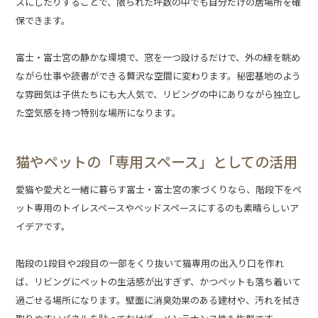
スにしたりすることで、限られた坪数の中でも自分だけの居場所を確
保できます。
富士・富士宮の静かな環境で、窓を一つ設けるだけで、外の緑を眺め
ながら仕事や読書ができる贅沢な空間に変わります。秘密基地のよう
な雰囲気は子供たちにも大人気で、リビングの中にありながら独立し
た空気感を持つ特別な場所になります。
猫やペットの「専用スペース」としての活用
愛猫や愛犬と一緒に暮らす富士・富士宮の家づくりなら、階段下をペ
ット専用のトイレスペースやベッドスペースにするのも素晴らしいア
イデアです。
階段の1段目や2段目の一部をくり抜いて猫専用の出入り口を作れ
ば、リビングにペットの生活感が出すぎず、かつペットも落ち着いて
過ごせる場所になります。壁面に消臭効果のある建材や、汚れを拭き